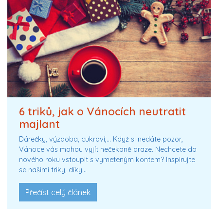
6 triků, jak o Vánocích neutratit
majlant
Dárečky, výzdoba, cukroví,… Když si nedáte pozor,
Vánoce vás mohou vyjít nečekaně draze. Nechcete do
nového roku vstoupit s vymeteným kontem? Inspirujte
se našimi triky, díky…
Přečíst celý článek