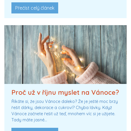
Přečíst celý článek
Proč už v říjnu myslet na Vánoce?
Říkáte si, že jsou Vánoce daleko? Že je ještě moc brzy
řešit dárky, dekorace a cukroví? Chyba lávky. Když
Vánoce začnete řešit už teď, mnohem víc si je užijete.
Tady máte jasné…