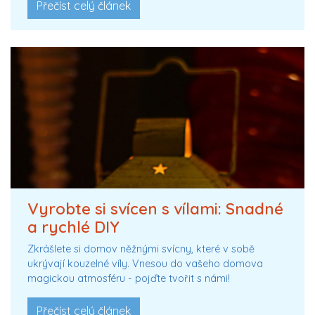
Přečíst celý článek
Vyrobte si svícen s vílami: Snadné
a rychlé DIY
Zkrášlete si domov něžnými svícny, které v sobě
ukrývají kouzelné víly. Vnesou do vašeho domova
magickou atmosféru - pojďte tvořit s námi!
Přečíst celý článek