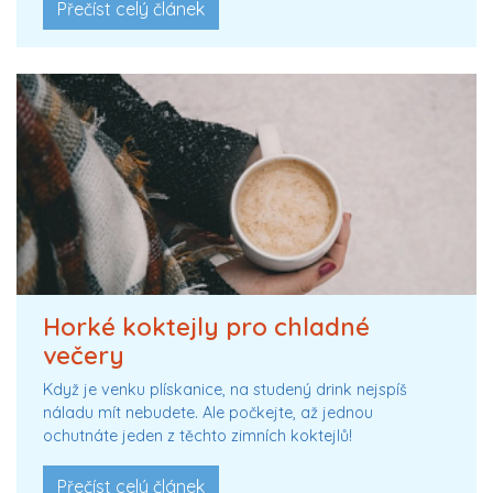
Přečíst celý článek
Horké koktejly pro chladné
večery
Když je venku plískanice, na studený drink nejspíš
náladu mít nebudete. Ale počkejte, až jednou
ochutnáte jeden z těchto zimních koktejlů!
Přečíst celý článek