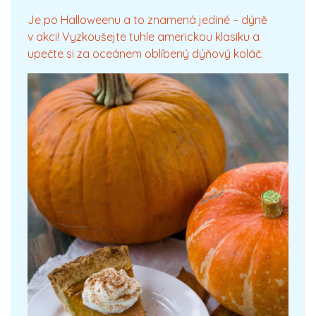
Je po Halloweenu a to znamená jediné – dýně
v akci! Vyzkoušejte tuhle americkou klasiku a
upečte si za oceánem oblíbený dýňový koláč.