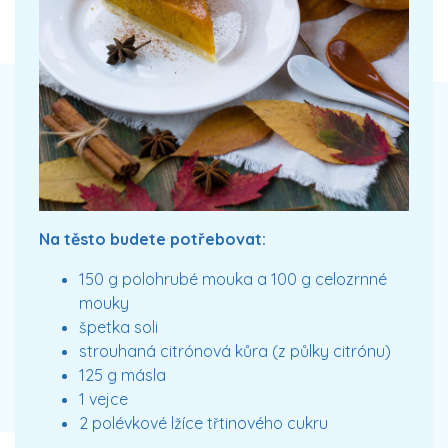
Na těsto budete potřebovat:
150 g polohrubé mouka a 100 g celozrnné
mouky
špetka soli
strouhaná citrónová kůra (z půlky citrónu)
125 g másla
1 vejce
2 polévkové lžíce třtinového cukru