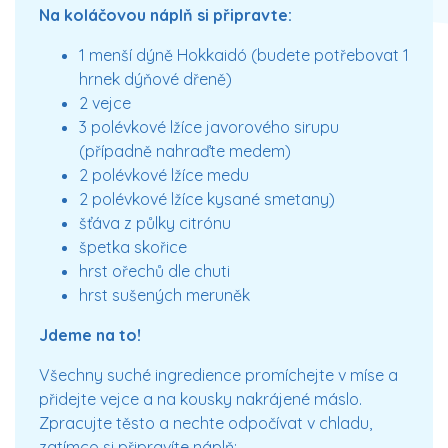
Na koláčovou náplň si připravte:
1 menší dýně Hokkaidó (budete potřebovat 1
hrnek dýňové dřeně)
2 vejce
3 polévkové lžíce javorového sirupu
(případně nahraďte medem)
2 polévkové lžíce medu
2 polévkové lžíce kysané smetany)
šťáva z půlky citrónu
špetka skořice
hrst ořechů dle chuti
hrst sušených meruněk
Jdeme na to!
Všechny suché ingredience promíchejte v míse a
přidejte vejce a na kousky nakrájené máslo.
Zpracujte těsto a nechte odpočívat v chladu,
zatímco si připravíte náplň: