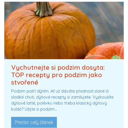
Vychutnejte si podzim dosyta:
TOP recepty pro podzim jako
stvořené
Podzim patří dýním. Ať už dáváte přednost slané či
sladké chuti, dýňové recepty si zamilujete. Vyzkoušíte
dýňové latté, polévku nebo třeba klasický dýňový
koláč? Užijte si podzim…
Přečíst celý článek