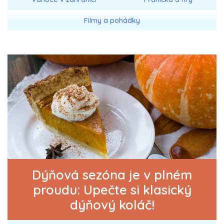
Filmy a pohádky
Dýňová sezóna je v plném
proudu: Upečte si klasický
dýňový koláč!