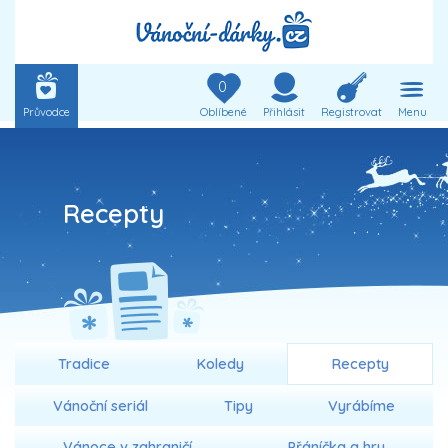
0
Průvodce
Oblíbené
Přihlásit
Registrovat
Menu
Recepty
Tradice
Koledy
Recepty
Vánoční seriál
Tipy
Vyrábíme
Vánoce v zahraničí
Přáníčka a hry