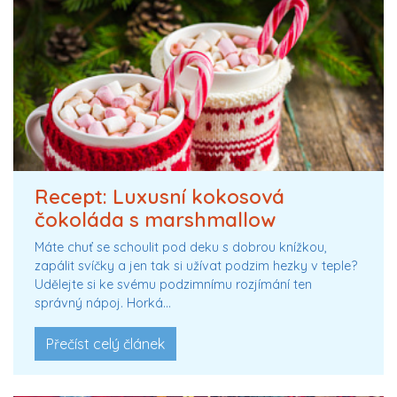
Recept: Luxusní kokosová
čokoláda s marshmallow
Máte chuť se schoulit pod deku s dobrou knížkou,
zapálit svíčky a jen tak si užívat podzim hezky v teple?
Udělejte si ke svému podzimnímu rozjímání ten
správný nápoj. Horká…
Přečíst celý článek