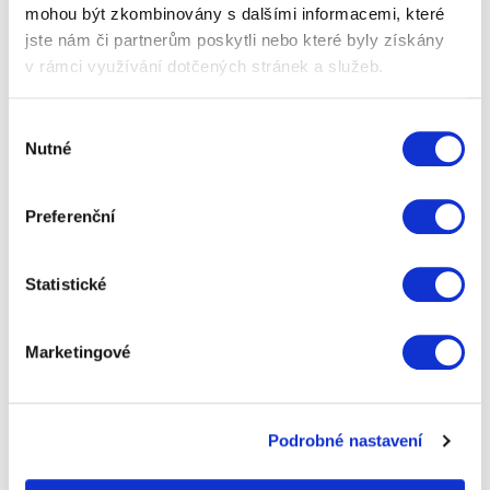
mohou být zkombinovány s dalšími informacemi, které
jste nám či partnerům poskytli nebo které byly získány
v rámci využívání dotčených stránek a služeb.
Výběr
Nutné
souhlasu
Preferenční
Statistické
Movember: Nová listopadová
tradice?
Marketingové
Potkáváte na ulicích více mužů s kníry než obvykle?
Divíte se, proč se muži hromadně rozhodli nechat si
tvář zdobit knírem? Celosvětové hnutí movember si
každým rokem získává více…
Podrobné nastavení
Přečíst celý článek