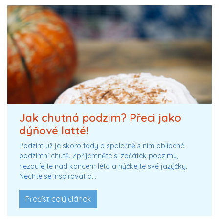
Jak chutná podzim? Přeci jako
dýňové latté!
Podzim už je skoro tady a společně s ním oblíbené
podzimní chutě. Zpříjemněte si začátek podzimu,
nezoufejte nad koncem léta a hýčkejte své jazýčky.
Nechte se inspirovat a…
Přečíst celý článek